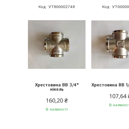
УТ800002748
УТ00000
Хрестовина ВВ 3/4"
Хрестовина ВВ 1/
нікель
107,64 
160,20 ₴
В наявнос
В наявності