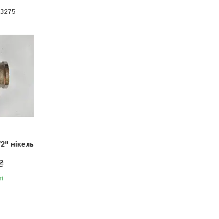
3275
2" нікель
₴
ті