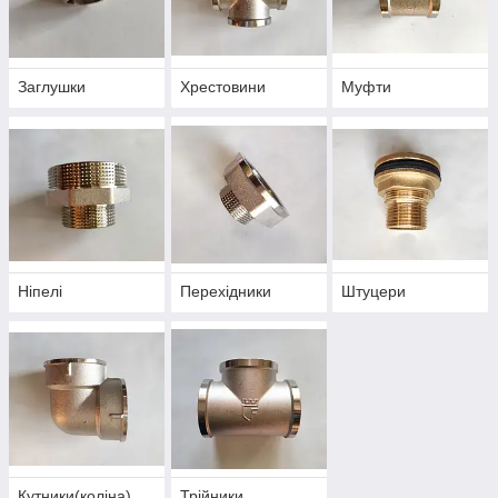
Заглушки
Хрестовини
Муфти
Ніпелі
Перехідники
Штуцери
Кутники(коліна)
Трійники