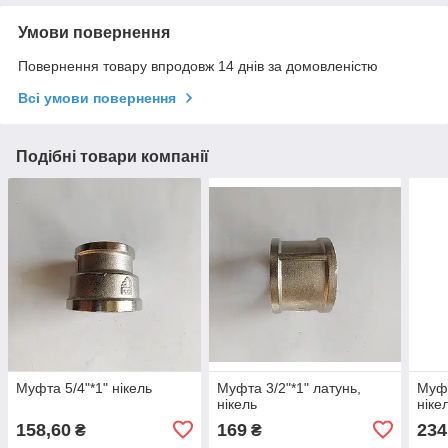
Умови повернення
Повернення товару впродовж 14 днів за домовленістю
Всі умови повернення
Подібні товари компанії
Муфта 5/4"*1" нікель
Муфта 3/2"*1" латунь,
Муфт
нікель
ніке
158,60
169
234
₴
₴