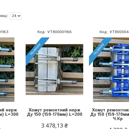
1163
УТ800001166
УТ800004
Новинка
Новинка
ий нерж
Хомут ремонтний нерж
Хомут ремонтни
мм) L=300
Ду 150 (159-170мм) L=200
Ду 150 (159-170м
Ч.Кр
3 478,13 ₴