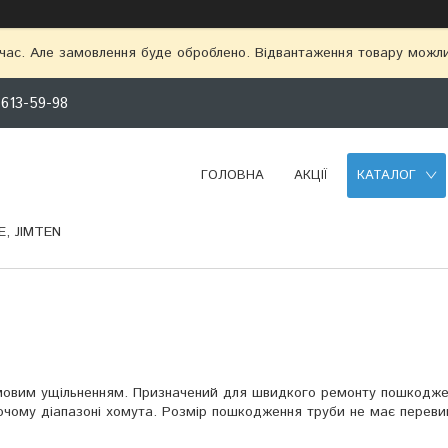
 час. Але замовлення буде оброблено. Відвантаження товару можл
 613-59-98
ГОЛОВНА
АКЦІЇ
КАТАЛОГ
, JIMTEN
умовим ущільненням. Призначений для швидкого ремонту пошкодже
бочому діапазоні хомута. Розмір пошкодження труби не має перев