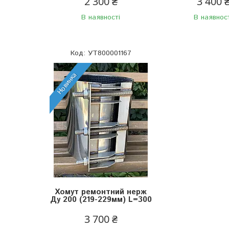
2 300 ₴
3 400 
В наявності
В наявнос
УТ800001167
Новинка
Хомут ремонтний нерж
Ду 200 (219-229мм) L=300
3 700 ₴