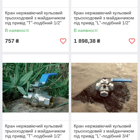
Кран нержавіючий кульовий
Кран нержавіючий кульовий
трьохходовий з майданчиком
трьохходовий з майданчиком
під привід "Т"-подібний 1/2"
під привід "L"-подібний 1/2"
Genebre
В наявності
В наявності
757
1 898,38
₴
₴
Кран нержавіючий кульовий
Кран нержавіючий кульовий
трьохходовий з майданчиком
трьохходовий з майданчиком
під привід "T"-подібний 1/2"
під привід "L"-подібний 3/4"