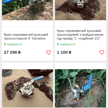
Кран нержавіючий кульовий
Кран нержавіючий кульовий
трьохходовий з майданчиком
трехсоставной 4" Genebre
під привід "L"-подібний 1/2"
В наявності
В наявності
27 296
1 100
₴
₴