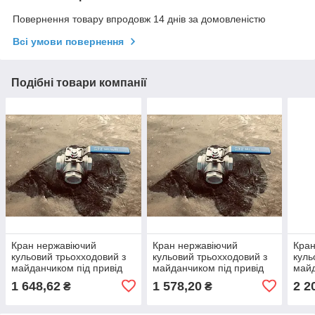
Повернення товару впродовж 14 днів за домовленістю
Всі умови повернення
Подібні товари компанії
Кран нержавіючий
Кран нержавіючий
Кран
кульовий трьохходовий з
кульовий трьохходовий з
куль
майданчиком під привід
майданчиком під привід
майд
"L"-подібний 3/4"
"Т"-подібний 3/4"
"Т"-
1 648,62
1 578,20
2 2
₴
₴