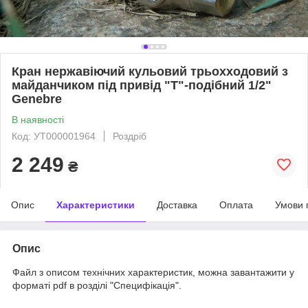
Кран нержавіючий кульовий трьохходовий з
майданчиком під привід "T"-подібний 1/2"
Genebre
В наявності
Код: УТ000001964
Роздріб
2 249
₴
Опис
Характеристики
Доставка
Оплата
Умови 
Опис
Файл з описом технічних характеристик, можна завантажити у
форматі pdf в розділі "Специфікація".