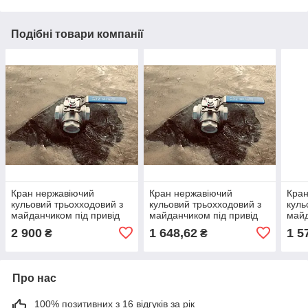
Подібні товари компанії
Кран нержавіючий
Кран нержавіючий
Кран
кульовий трьохходовий з
кульовий трьохходовий з
куль
майданчиком під привід
майданчиком під привід
майд
"L"-подібний 5/4"
"L"-подібний 3/4"
"Т"-
2 900
1 648,62
1 5
₴
₴
Про нас
100% позитивних з 16 відгуків за рік