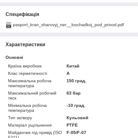
Специфікація
pasport_kran_sharovyj_ner__loschadkoj_pod_privod.pdf
Характеристики
Основні
Країна виробник
Китай
Клас герметичності
А
Максимальна робоча
150 град.
температура
Максимальний робочий
63 бар
тиск
Мінімальна робоча
-10 град.
температура
Тип затвору
Кульовий
Матеріал ущільнення
PTFE
Майданчик під привід (ISO
F-05/F-07
5211)