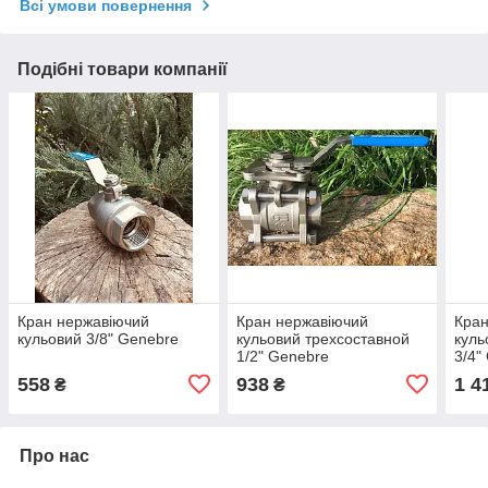
Всі умови повернення
Подібні товари компанії
Кран нержавіючий
Кран нержавіючий
Кран
кульовий 3/8" Genebre
кульовий трехсоставной
куль
1/2" Genebre
3/4"
558
938
1 4
₴
₴
Про нас