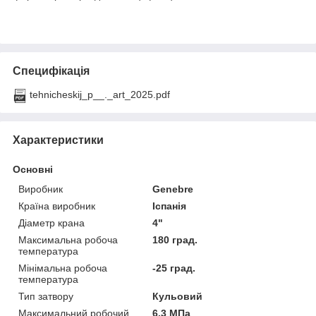
Специфікація
tehnicheskij_p__._art_2025.pdf
Характеристики
Основні
Виробник
Genebre
Країна виробник
Іспанія
Діаметр крана
4"
Максимальна робоча
180 град.
температура
Мінімальна робоча
-25 град.
температура
Тип затвору
Кульовий
Максимальний робочий
6.3 МПа