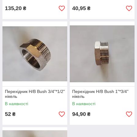
135,20
40,95
₴
₴
Перехідник Н/В Bush 3/4"*1/2"
Перехідник Н/В Bush 1"*3/4"
нікель
нікель
В наявності
В наявності
52
94,90
₴
₴