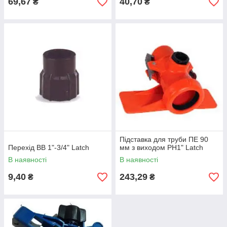
69,67
40,70
₴
₴
Підставка для труби ПЕ 90
Перехід ВВ 1"-3/4" Latch
мм з виходом РН1" Latch
В наявності
В наявності
9,40
243,29
₴
₴