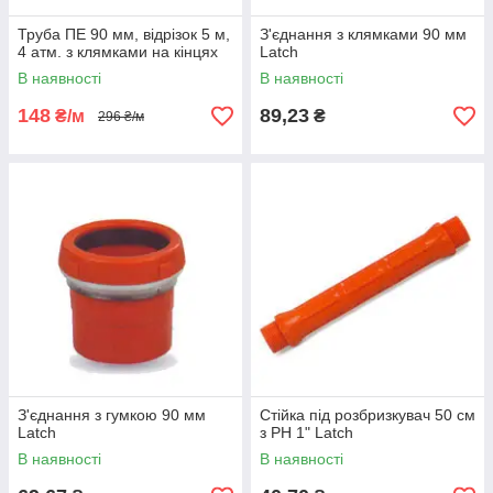
Труба ПЕ 90 мм, відрізок 5 м,
З'єднання з клямками 90 мм
4 атм. з клямками на кінцях
Latch
В наявності
В наявності
148
89,23
₴/м
₴
296 ₴/м
З'єднання з гумкою 90 мм
Стійка під розбризкувач 50 см
Latch
з РН 1" Latch
В наявності
В наявності