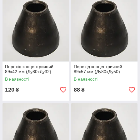
Перехід концентричний
Перехід концентричний
89х42 мм (Ду80хДу32)
89х57 мм (Ду80хДу50)
В наявності
В наявності
120
88
₴
₴