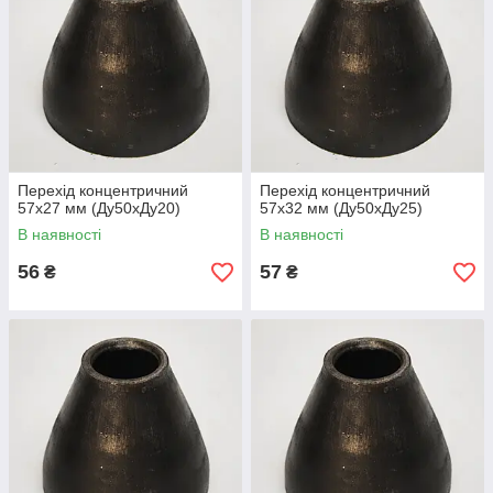
Перехід концентричний
Перехід концентричний
57х27 мм (Ду50хДу20)
57х32 мм (Ду50хДу25)
В наявності
В наявності
56
57
₴
₴