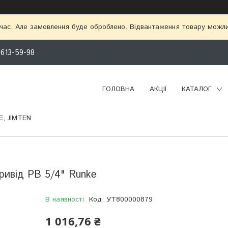
 час. Але замовлення буде оброблено. Відвантаження товару можл
 613-59-98
ГОЛОВНА
АКЦІЇ
КАТАЛОГ
, JIMTEN
ривід РВ 5/4" Runke
В наявності
Код:
УТ800000879
1 016,76 ₴