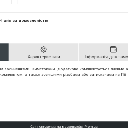
14 днів
за домовленістю
Характеристики
Інформація для зам
ми закінченнями. Химстойкий. Додатково комплектується пневмо 
комплектом, а також зовнішніми різьбами або затискачами на ПЕ 
Сайт створений на маркетплейсі
Prom.ua