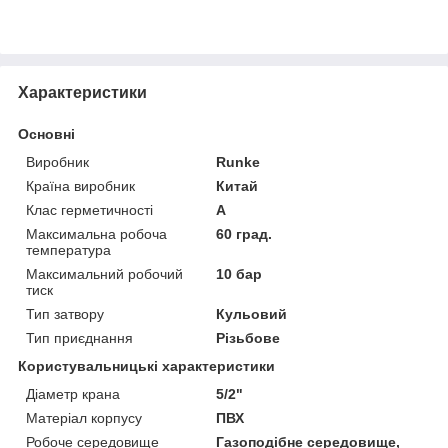
Характеристики
Основні
Виробник
Runke
Країна виробник
Китай
Клас герметичності
А
Максимальна робоча
60 град.
температура
Максимальний робочий
10 бар
тиск
Тип затвору
Кульовий
Тип приєднання
Різьбове
Користувальницькі характеристики
Діаметр крана
5/2"
Матеріал корпусу
ПВХ
Робоче середовище
Газоподібне середовище,