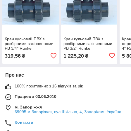
Кран кульовий ПВХ з
Кран кульовий ПВХ з
Кран
розбірними закінченнями
розбірними закінченнями
пере
РВ 3/4" Runke
РВ 3/2" Runke
4" R
319,56
1 225,20
5 8
₴
₴
Про нас
100% позитивних з 16 відгуків за рік
Працює з 03.06.2010
м. Запоріжжя
69095 м.Запоріжжя, вул.Шкільна, 4, Запоріжжя, Україна
Контакти