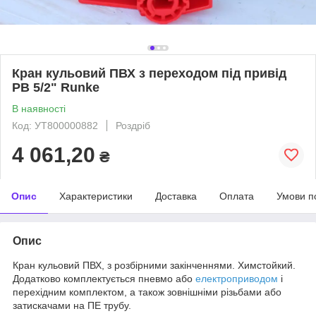
Кран кульовий ПВХ з переходом під привід
РВ 5/2" Runke
В наявності
Код: УТ800000882
Роздріб
4 061,20
₴
Опис
Характеристики
Доставка
Оплата
Умови п
Опис
Кран кульовий ПВХ, з розбірними закінченнями. Химстойкий.
Додатково комплектується пневмо або
електроприводом
і
перехідним комплектом, а також зовнішніми різьбами або
затискачами на ПЕ трубу.