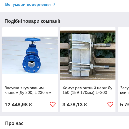
Всі умови повернення
Подібні товари компанії
Засувка з гумованим
Хомут ремонтний нерж Ду
Засу
клином Ду 200, L 230 мм
150 (159-170мм) L=200
клин
12 448,98
3 478,13
5 7
₴
₴
Про нас