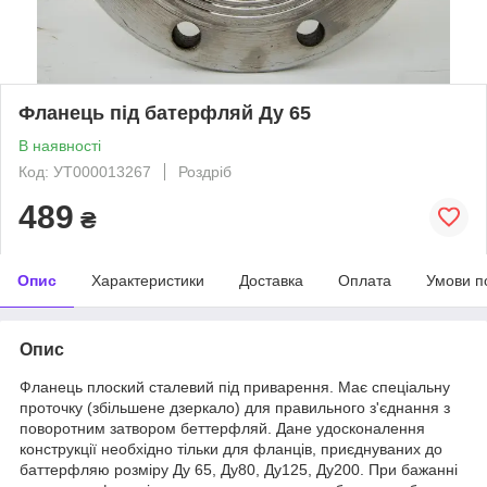
Фланець під батерфляй Ду 65
В наявності
Код: УТ000013267
Роздріб
489
₴
Опис
Характеристики
Доставка
Оплата
Умови п
Опис
Фланець плоский сталевий під приварення. Має спеціальну
проточку (збільшене дзеркало) для правильного з'єднання з
поворотним затвором беттерфляй. Дане удосконалення
конструкції необхідно тільки для фланців, приєднуваних до
баттерфляю розміру Ду 65, Ду80, Ду125, Ду200. При бажанні