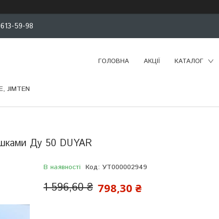
 613-59-98
ГОЛОВНА
АКЦІЇ
КАТАЛОГ
, JIMTEN
ушками Ду 50 DUYAR
В наявності
Код:
УТ000002949
1 596,60 ₴
798,30 ₴
Компанія тимчасово не приймає замовлення