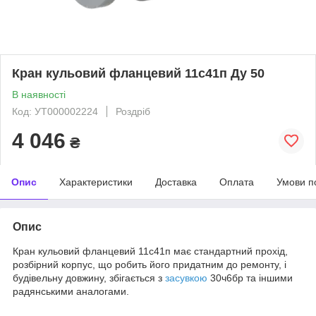
Кран кульовий фланцевий 11с41п Ду 50
В наявності
Код: УТ000002224
Роздріб
4 046
₴
Опис
Характеристики
Доставка
Оплата
Умови п
Опис
Кран кульовий фланцевий 11с41п має стандартний прохід,
розбірний корпус, що робить його придатним до ремонту, і
будівельну довжину, збігається з
засувкою
30ч6бр та іншими
радянськими аналогами.