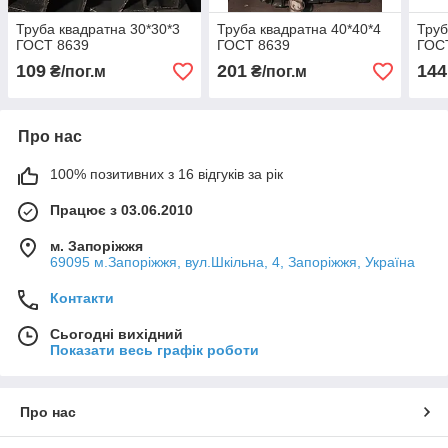
Труба квадратна 30*30*3
Труба квадратна 40*40*4
Труб
ГОСТ 8639
ГОСТ 8639
ГОС
109
201
144
₴/пог.м
₴/пог.м
Про нас
100% позитивних з 16 відгуків за рік
Працює з 03.06.2010
м. Запоріжжя
69095 м.Запоріжжя, вул.Шкільна, 4, Запоріжжя, Україна
Контакти
Сьогодні вихідний
Показати весь графік роботи
Про нас