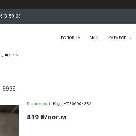
 613-59-98
ГОЛОВНА
АКЦІЇ
КАТАЛОГ
, JIMTEN
 8939
В наявності
Код:
УТ800004882
819 ₴/пог.м
Компанія тимчасово не приймає замовлення