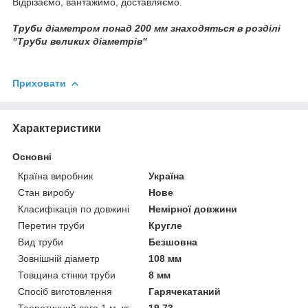
Відрізаємо, вантажимо, доставляємо.
Труби діаметром понад 200 мм знаходяться в розділі
"Труби великих діаметрів"
Приховати
Характеристики
Основні
Країна виробник
Україна
Стан виробу
Нове
Класифікація по довжині
Немірної довжини
Перетин труби
Кругле
Вид труби
Безшовна
Зовнішній діаметр
108 мм
Товщина стінки труби
8 мм
Спосіб виготовлення
Гарячекатаний
Теоретичний вага 1 м, кг
19,73