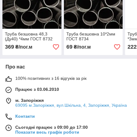
Труба безшовна 48,3
Труба безшовна 10*2мм
Труб
(Ду40) *4мм ГОСТ 8732
ГОСТ 8734
*3м
369
69
222
₴/пог.м
₴/пог.м
Про нас
100% позитивних з 16 відгуків за рік
Працює з 03.06.2010
м. Запоріжжя
69095 м.Запоріжжя, вул.Шкільна, 4, Запоріжжя, Україна
Контакти
Сьогодні працює з 09:00 до 17:00
Показати весь графік роботи