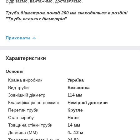
Відрізаємо, вантажимо, доставляємо.
Труби діаметром понад 200 мм знаходяться в розділі
"Труби великих діаметрів"
Приховати
Характеристики
Основні
Країна виробник
Україна
Вид труби
Безшовна
Зовнішній діаметр
114 мм
Класифікація по довжині
Немірної довжини
Перетин труби
Кругле
Стан виробу
Нове
Товщина стінки труби
14 мм
Довжина (ММ)
4...12 м
Теоретичний вага 1 м, кг
34,53