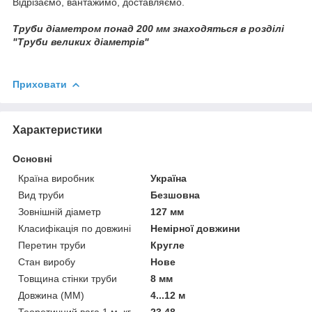
Відрізаємо, вантажимо, доставляємо.
Труби діаметром понад 200 мм знаходяться в розділі
"Труби великих діаметрів"
Приховати
Характеристики
Основні
Країна виробник
Україна
Вид труби
Безшовна
Зовнішній діаметр
127 мм
Класифікація по довжині
Немірної довжини
Перетин труби
Кругле
Стан виробу
Нове
Товщина стінки труби
8 мм
Довжина (ММ)
4...12 м
Теоретичний вага 1 м, кг
23,48