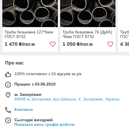
Труба безшовна 127*6мм
Труба безшовна 76 (Ду65)
Труб
ГОСТ 8732
*8мм ГОСТ 8732
ГОС
1 470
1 050
4 3
₴/пог.м
₴/пог.м
Про нас
100% позитивних з 16 відгуків за рік
Працює з 03.06.2010
м. Запоріжжя
69095 м.Запоріжжя, вул.Шкільна, 4, Запоріжжя, Україна
Контакти
Сьогодні вихідний
Показати весь графік роботи