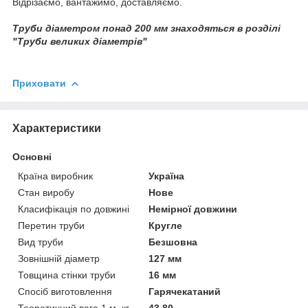
Відрізаємо, вантажимо, доставляємо.
Труби діаметром понад 200 мм знаходяться в розділі
"Труби великих діаметрів"
Приховати
Характеристики
Основні
Країна виробник
Україна
Стан виробу
Нове
Класифікація по довжині
Немірної довжини
Перетин труби
Кругле
Вид труби
Безшовна
Зовнішній діаметр
127 мм
Товщина стінки труби
16 мм
Спосіб виготовлення
Гарячекатаний
Теоретичний вага 1 м, кг
43,80