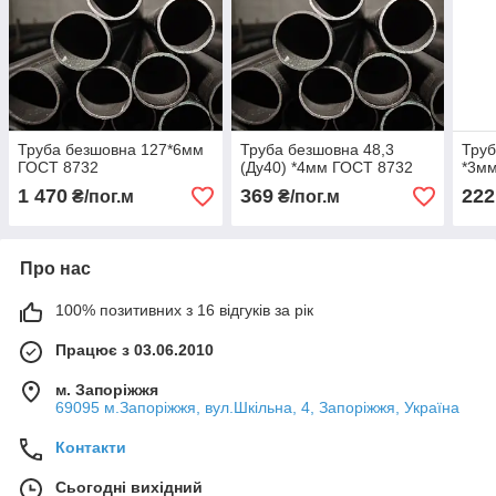
Труба безшовна 127*6мм
Труба безшовна 48,3
Труб
ГОСТ 8732
(Ду40) *4мм ГОСТ 8732
*3м
1 470
369
222
₴/пог.м
₴/пог.м
Про нас
100% позитивних з 16 відгуків за рік
Працює з 03.06.2010
м. Запоріжжя
69095 м.Запоріжжя, вул.Шкільна, 4, Запоріжжя, Україна
Контакти
Сьогодні вихідний