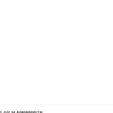
Компанія тимчасово не приймає замовлення
14 днів
за домовленістю