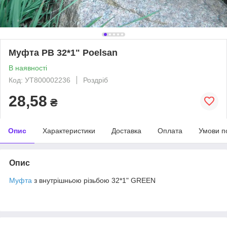
Муфта РВ 32*1" Poelsan
В наявності
Код: УТ800002236
Роздріб
28,58
₴
Опис
Характеристики
Доставка
Оплата
Умови п
Опис
Муфта
з внутрішньою різьбою 32*1" GREEN