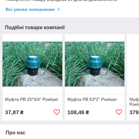
Всі умови повернення
Подібні товари компанії
Муфта РВ 25*3/4" Poelsan
Муфта РВ 63*2" Poelsan
Муфт
Poel
37,87
108,46
379
₴
₴
Про нас