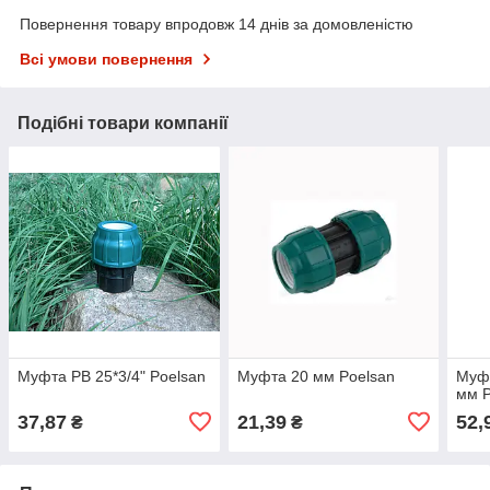
Повернення товару впродовж 14 днів за домовленістю
Всі умови повернення
Подібні товари компанії
Муфта РВ 25*3/4" Poelsan
Муфта 20 мм Poelsan
Муфт
мм P
37,87
21,39
52,
₴
₴