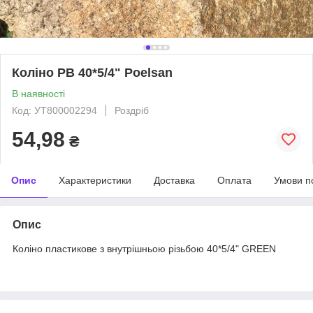
Коліно РВ 40*5/4" Poelsan
В наявності
Код: УТ800002294
Роздріб
54,98
₴
Опис
Характеристики
Доставка
Оплата
Умови п
Опис
Коліно пластикове з внутрішньою різьбою 40*5/4" GREEN