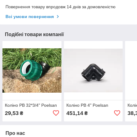
Повернення товару впродовж 14 днів за домовленістю
Всі умови повернення
Подібні товари компанії
Коліно РВ 32*3/4" Poelsan
Коліно РВ 4" Poelsan
Колі
29,53
451,14
38,
₴
₴
Про нас