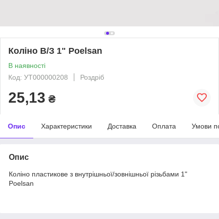
Коліно В/З 1" Poelsan
В наявності
Код: УТ000000208
Роздріб
25,13
₴
Опис
Характеристики
Доставка
Оплата
Умови п
Опис
Коліно пластикове з внутрішньої/зовнішньої різьбами 1"
Poelsan