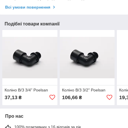
Всі умови повернення
Подібні товари компанії
Коліно В/З 3/4" Poelsan
Коліно В/З 3/2" Poelsan
Колі
37,13
106,66
19,
₴
₴
Про нас
100% позитивних з 16 відгуків за рік