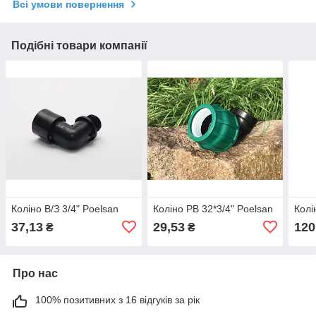
Всі умови повернення
Подібні товари компанії
Коліно В/З 3/4" Poelsan
Коліно РВ 32*3/4" Poelsan
Колі
37,13
29,53
120
₴
₴
Про нас
100% позитивних з 16 відгуків за рік