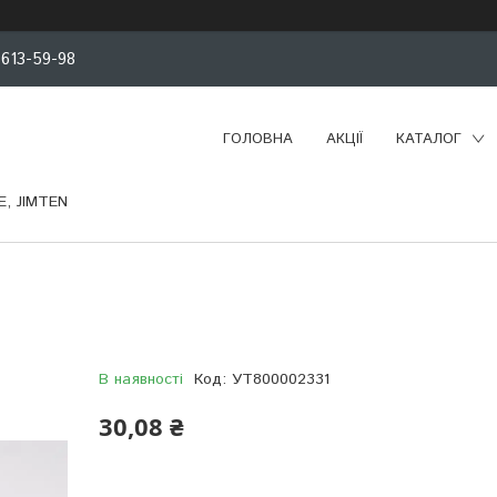
 613-59-98
ГОЛОВНА
АКЦІЇ
КАТАЛОГ
, JIMTEN
В наявності
Код:
УТ800002331
30,08 ₴
Компанія тимчасово не приймає замовлення