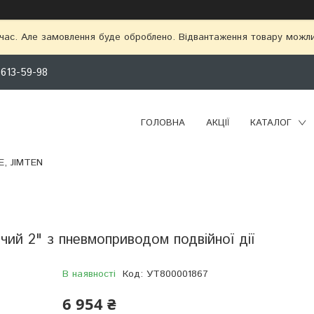
 час. Але замовлення буде оброблено. Відвантаження товару можл
 613-59-98
ГОЛОВНА
АКЦІЇ
КАТАЛОГ
, JIMTEN
чий 2" з пневмоприводом подвійної дії
В наявності
Код:
УТ800001867
6 954 ₴