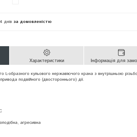
14 днів
за домовленістю
Характеристики
Інформація для зам
го L-образного кульового нержавіючого крана з внутрішньою різьбо
привода подвійного (двостороннього) дії.
С
оподібна, агресивна