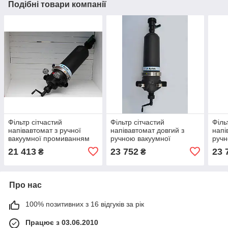
Подібні товари компанії
Фільтр сітчастий
Фільтр сітчастий
Філь
напівавтомат з ручної
напівавтомат довгий з
напі
вакуумної промиванням
ручною вакуумної
ручн
2" 125 мкм Aytok
промиванням 2" 100 мкм
пром
21 413
23 752
23 
₴
₴
Aytok
Ayto
Про нас
100% позитивних з 16 відгуків за рік
Працює з 03.06.2010