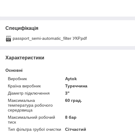
Специфікація
passport_semi-automatic_filter УКР.pdf
Характеристики
Основні
Виробник
Aytok
Країна виробник
Туреччина
Діаметр підключення
3"
Максимальна
60 град.
температура робочого
середовища
Максимальний робочий
8 бар
тиск
Тип фільтра грубої очистки
Сітчастий