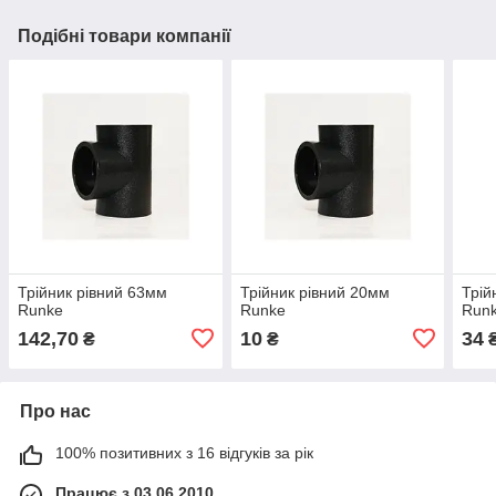
Подібні товари компанії
Трійник рівний 63мм
Трійник рівний 20мм
Трій
Runke
Runke
Run
142,70
10
34
₴
₴
Про нас
100% позитивних з 16 відгуків за рік
Працює з 03.06.2010