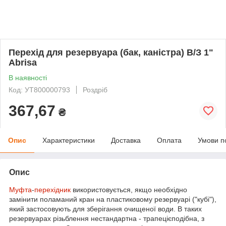
Перехід для резервуара (бак, каністра) В/З 1"
Abrisa
В наявності
Код: УТ800000793
Роздріб
367,67
₴
Опис
Характеристики
Доставка
Оплата
Умови п
Опис
Муфта
-
перехідник
використовується, якщо необхідно
замінити поламаний кран на пластиковому резервуарі ("кубі"),
який застосовують для зберігання очищеної води. В таких
резервуарах різьблення нестандартна - трапецієподібна, з