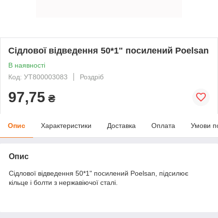
Сідлової відведення 50*1" посилений Poelsan
В наявності
Код: УТ800003083
Роздріб
97,75
₴
Опис
Характеристики
Доставка
Оплата
Умови п
Опис
Сідлової відведення 50*1" посилений Poelsan, підсилює
кільце і болти з нержавіючої сталі.