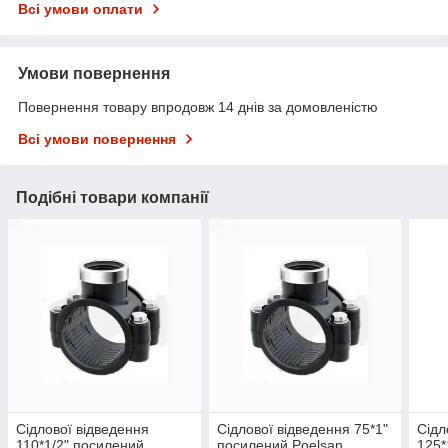
Всі умови оплати
Умови повернення
Повернення товару впродовж 14 днів за домовленістю
Всі умови повернення
Подібні товари компанії
Сідлової відведення
Сідлової відведення 75*1"
Сідл
110*1/2" посилений
посилений Poelsan
125*