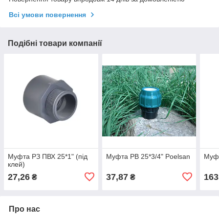
Всі умови повернення
Подібні товари компанії
Муфта РЗ ПВХ 25*1" (під
Муфта РВ 25*3/4" Poelsan
Муфт
клей)
27,26
37,87
163
₴
₴
Про нас