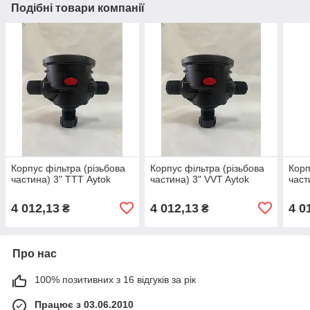
Подібні товари компанії
Корпус фільтра (різьбова
Корпус фільтра (різьбова
Корп
частина) 3" ТТТ Aytok
частина) 3" VVT Aytok
част
4 012,13
4 012,13
4 0
₴
₴
Про нас
100% позитивних з 16 відгуків за рік
Працює з 03.06.2010