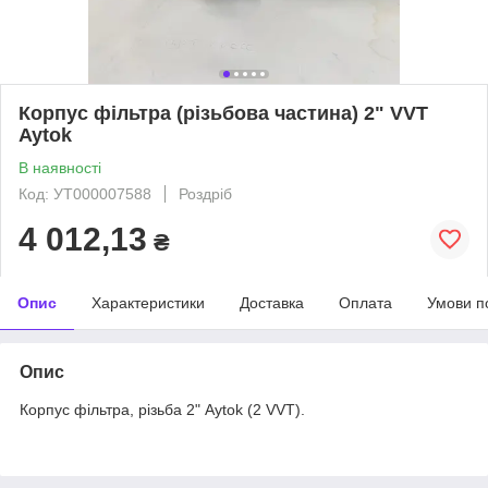
Корпус фільтра (різьбова частина) 2" VVT
Aytok
В наявності
Код: УТ000007588
Роздріб
4 012,13
₴
Опис
Характеристики
Доставка
Оплата
Умови п
Опис
Корпус фільтра, різьба 2" Aytok (2 VVT).