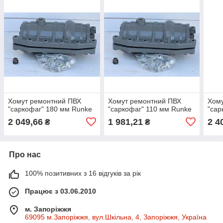
Хомут ремонтний ПВХ
Хомут ремонтний ПВХ
Хом
"саркофаг" 180 мм Runke
"саркофаг" 110 мм Runke
"сар
2 049,66
1 981,21
2 4
₴
₴
Про нас
100% позитивних з 16 відгуків за рік
Працює з 03.06.2010
м. Запоріжжя
69095 м.Запоріжжя, вул.Шкільна, 4, Запоріжжя, Україна