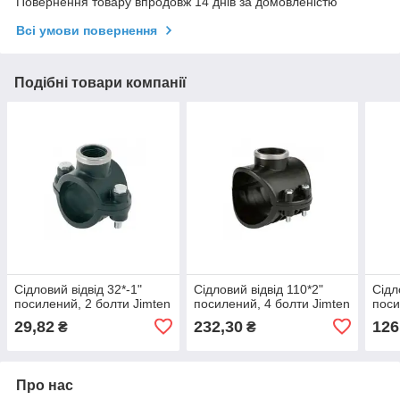
Повернення товару впродовж 14 днів за домовленістю
Всі умови повернення
Подібні товари компанії
Сідловий відвід 32*-1"
Сідловий відвід 110*2"
Сідл
посилений, 2 болти Jimten
посилений, 4 болти Jimten
поси
29,82
232,30
126
₴
₴
Про нас