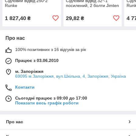
Сідловий відвід 250*2"
Сідловий відвід 32*-1"
Сідл
Runke
посилений, 2 болти Jimten
Run
1 827,40
29,82
4 7
₴
₴
Про нас
100% позитивних з 16 відгуків за рік
Працює з 03.06.2010
м. Запоріжжя
69095 м.Запоріжжя, вул.Шкільна, 4, Запоріжжя, Україна
Контакти
Сьогодні працює з 09:00 до 17:00
Показати весь графік роботи
Про нас