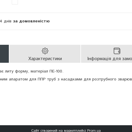
14 днів
за домовленістю
Характеристики
Інформація для зам
ає литу форму, матеріал ПЕ-100.
им апаратом для ППР труб з насадками для розтрубного зварюв
Сайт створений на маркетплейсі
Prom.ua