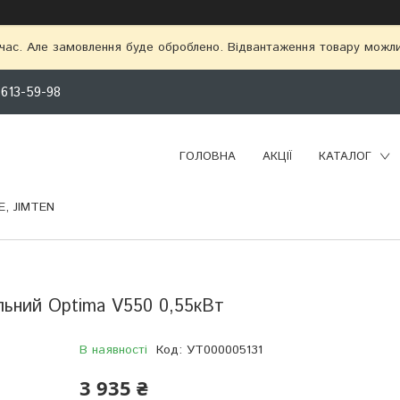
 час. Але замовлення буде оброблено. Відвантаження товару можл
 613-59-98
ГОЛОВНА
АКЦІЇ
КАТАЛОГ
, JIMTEN
ьний Optima V550 0,55кВт
В наявності
Код:
УТ000005131
3 935 ₴