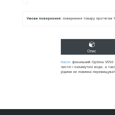
повернення товару протягом 
Опис
Насос
фекальний Optima V550 0
чистої і каламутної води, а та
рідини не повинна перевищуват