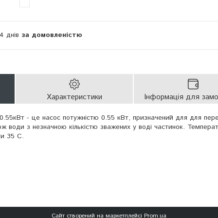
14 днів
за домовленістю
Характеристики
Інформація для зам
.55кВт - це насос потужністю 0.55 кВт, призначений для для пер
кож води з незначною кількістю зважених у воді частинок. Темпера
и 35 С.
Сайт створений на маркетплейсі
Prom.ua