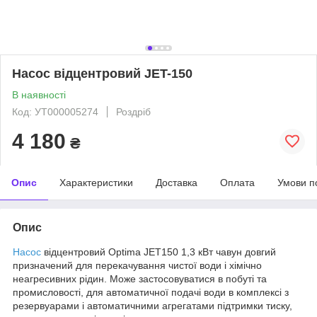
Насос відцентровий JET-150
В наявності
Код: УТ000005274
Роздріб
4 180
₴
Опис
Характеристики
Доставка
Оплата
Умови п
Опис
Насос
відцентровий Optima JET150 1,3 кВт чавун довгий
призначений для перекачування чистої води і хімічно
неагресивних рідин. Може застосовуватися в побуті та
промисловості, для автоматичної подачі води в комплексі з
резервуарами і автоматичними агрегатами підтримки тиску,