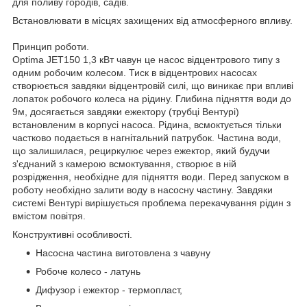
для поливу городів, садів.
Встановлювати в місцях захищених від атмосферного впливу.
Принцип роботи.
Optima JET150 1,3 кВт чавун це насос відцентрового типу з
одним робочим колесом. Тиск в відцентрових насосах
створюється завдяки відцентровій силі, що виникає при впливі
лопаток робочого колеса на рідину. Глибина підняття води до
9м, досягається завдяки ежектору (трубці Вентурі)
встановленим в корпусі насоса. Рідина, всмоктується тільки
частково подається в нагнітальний патрубок. Частина води,
що залишилася, рециркулює через ежектор, який будучи
з'єднаний з камерою всмоктування, створює в ній
розрідження, необхідне для підняття води. Перед запуском в
роботу необхідно залити воду в насосну частину. Завдяки
системі Вентурі вирішується проблема перекачування рідин з
вмістом повітря.
Конструктивні особливості.
Насосна частина виготовлена з чавуну
Робоче колесо - латунь
Дифузор і ежектор - термопласт,