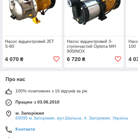
Насос відцентровий JET
Насос відцентровий 3-
Насо
S-80
ступінчастий Optima MH
100
900INOX
4 070
6 720
4 0
₴
₴
Про нас
100% позитивних з 16 відгуків за рік
Працює з 03.06.2010
м. Запоріжжя
69095 м.Запоріжжя, вул.Шкільна, 4, Запоріжжя, Україна
Контакти