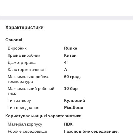
Характеристики
Основні
Виробник
Runke
Країна виробник
Китай
Діаметр крана
4"
Клас герметичності
А
Максимальна робоча
60 град.
температура
Максимальний робочий
10 бар
тиск
Тип затвору
Кульовий
Тип приєднання
Різьбове
Користувальницькі характеристики
Матеріал корпусу
ПВХ
Робоче середовище
Газоподібне середовище,