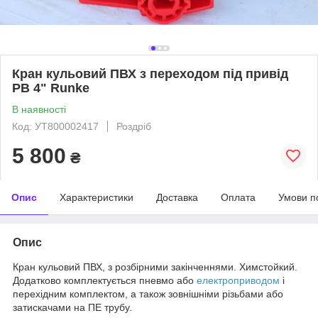
Кран кульовий ПВХ з переходом під привід
РВ 4" Runke
В наявності
Код: УТ800002417
Роздріб
5 800
₴
Опис
Характеристики
Доставка
Оплата
Умови п
Опис
Кран кульовий ПВХ, з розбірними закінченнями. Химстойкий.
Додатково комплектується пневмо або
електроприводом
і
перехідним комплектом, а також зовнішніми різьбами або
затискачами на ПЕ трубу.