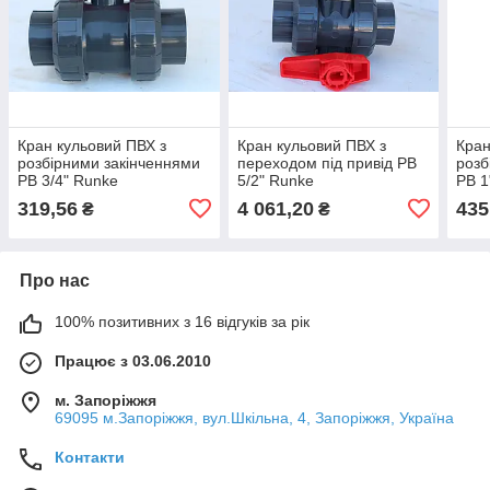
Кран кульовий ПВХ з
Кран кульовий ПВХ з
Кран
розбірними закінченнями
переходом під привід РВ
розб
РВ 3/4" Runke
5/2" Runke
РВ 1
319,56
4 061,20
435
₴
₴
Про нас
100% позитивних з 16 відгуків за рік
Працює з 03.06.2010
м. Запоріжжя
69095 м.Запоріжжя, вул.Шкільна, 4, Запоріжжя, Україна
Контакти