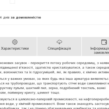
14 днів
за домовленістю
Характеристики
Специфікація
Інформаці
замовле
ножових засувок - перекриття потоку робочих середовищ, з наявн
підвищеної в'язкості, здатністю кристалізуватися, а також серед
, волокнистих та їх гідросумішей, які, як правило, є хімічно актив
ься у важких умовах, за яких будь-яка інша арматура виявляєтьс
я на трубопроводах, що транспортують стічні води самопливної ка
уктову пульпи, шахтний пил, зерна, подрібнений текстиль, важкі
оли, полімерну крихту, цемент тощо.
овуються в целюлозно-паперовій промисловості, на нафтопереробн
ня води, у хімічній промисловості. Вони також знаходять застосув
офабриках, так і на гірничо-збагачувальних комбінатах та копаль