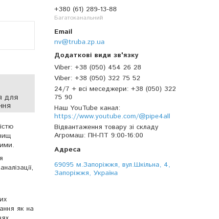
+380 (61) 289-13-88
Багатоканальний
nv@truba.zp.ua
Viber
+38 (050) 454 26 28
Viber
+38 (050) 322 75 52
24/7 + всі меседжери
+38 (050) 322
я для
75 90
ння
Наш YouTube канал
https://www.youtube.com/@pipe4all
істю
Відвантаження товару зі складу
Агромаш
ПН-ПТ 9:00-16:00
овищ
ними.
я
69095 м.Запоріжжя, вул.Шкільна, 4,
налізації,
Запоріжжя, Україна
их
ання як на
нях.