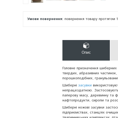
повернення товару протягом 
Опис
Головне призначення шиберних 
твердих, абразивних частинок, 
порошкоподібних, гранульованих
Шиберні
засувки
використовуют
непрацездатною. Застосовуютьс
паперову масу, деревинну та фр
нафтопродукти, сиропи та розс
Шиберні ножові засувки застос
підприємствах, станціях очищен
тваринницьких комплексах, птах