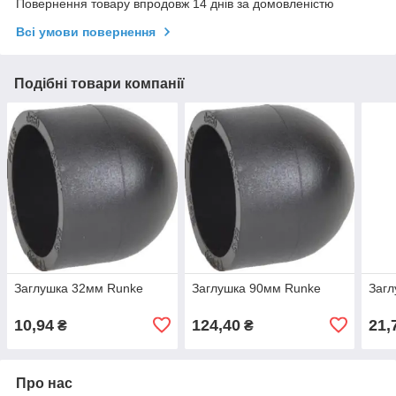
Повернення товару впродовж 14 днів за домовленістю
Всі умови повернення
Подібні товари компанії
Заглушка 32мм Runke
Заглушка 90мм Runke
Загл
10,94
124,40
21,
₴
₴
Про нас