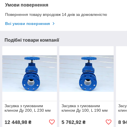
Умови повернення
Повернення товару впродовж 14 днів за домовленістю
Всі умови повернення
Подібні товари компанії
Засувка з гумованим
Засувка з гумованим
Засу
клином Ду 200, L 230 мм
клином Ду 100, L 190 мм
клин
12 448,98
5 762,92
8 9
₴
₴