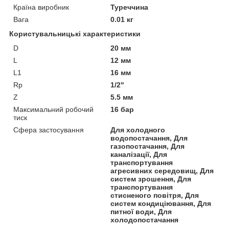
Країна виробник
Туреччина
Вага
0.01 кг
Користувальницькі характеристики
D
20 мм
L
12 мм
L1
16 мм
Rp
1/2"
Z
5.5 мм
Максимальний робочий
16 бар
тиск
Сфера застосування
Для холодного
водопостачання, Для
газопостачання, Для
каналізації, Для
транспортування
агресивних середовищ, Для
систем зрошення, Для
транспортування
стисненого повітря, Для
систем кондиціювання, Для
питної води, Для
холодопостачання