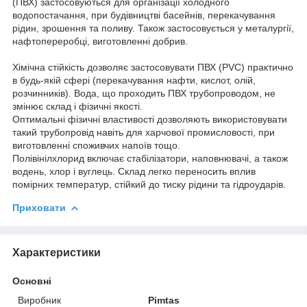
(ПВХ) застосовуються для організації холодного
водопостачання, при будівництві басейнів, перекачування
рідин, зрошення та поливу. Також застосовується у металургії,
нафтопереробці, виготовленні добрив.
Хімічна стійкість дозволяє застосовувати ПВХ (PVC) практично
в будь-якій сфері (перекачування нафти, кислот, олій,
розчинників). Вода, що проходить ПВХ трубопроводом, не
змінює склад і фізичні якості.
Оптимальні фізичні властивості дозволяють використовувати
такий трубопровід навіть для харчової промисловості, при
виготовленні споживчих напоїв тощо.
Полівінілхлорид включає стабілізатори, наповнювачі, а також
водень, хлор і вуглець. Склад легко переносить вплив
помірних температур, стійкий до тиску рідини та гідроударів.
Приховати
Характеристики
Основні
Виробник
Pimtas