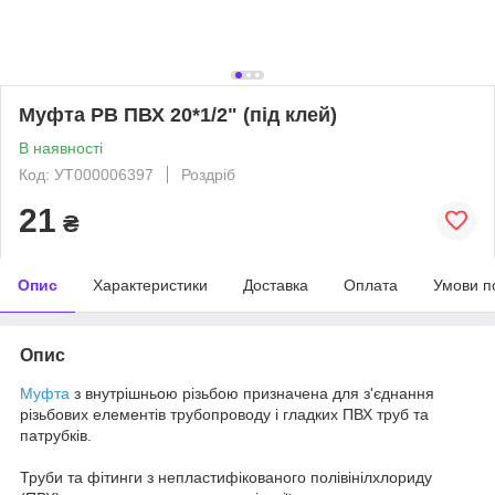
Муфта РВ ПВХ 20*1/2" (під клей)
В наявності
Код: УТ000006397
Роздріб
21
₴
Опис
Характеристики
Доставка
Оплата
Умови п
Опис
Муфта
з внутрішньою різьбою призначена для з'єднання
різьбових елементів трубопроводу і гладких ПВХ труб та
патрубків.
Труби та фітинги з непластифікованого полівінілхлориду