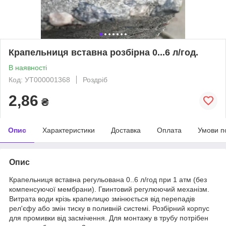
Крапельниця вставна розбірна 0...6 л/год.
В наявності
Код: УТ000001368
Роздріб
2,86
₴
Опис
Характеристики
Доставка
Оплата
Умови п
Опис
Крапельниця вставна регульована 0..6 л/год при 1 атм (без
компенсуючої мембрани). Гвинтовий регулюючий механізм.
Витрата води крізь крапелицю змінюється від перепадів
рел'єфу або змін тиску в поливній системі. Розбірний корпус
для промивки від засмічення. Для монтажу в трубу потрібен