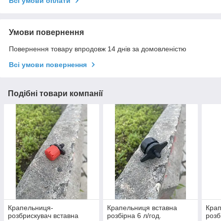
Всі умови оплати
Умови повернення
Повернення товару впродовж 14 днів за домовленістю
Всі умови повернення
Подібні товари компанії
Крапельниця-
Крапельниця вставна
Крап
розбрискувач вставна
розбірна 6 л/год.
розб