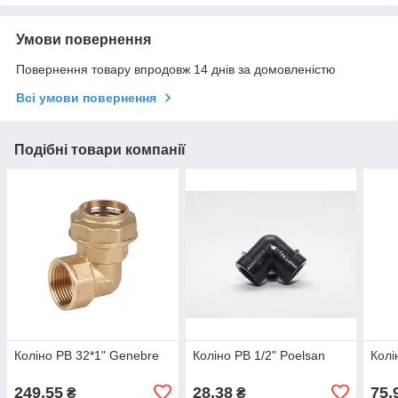
Умови повернення
Повернення товару впродовж 14 днів за домовленістю
Всі умови повернення
Подібні товари компанії
Коліно РВ 32*1" Genebre
Коліно РВ 1/2" Poelsan
Колі
249,55
28,38
75,
₴
₴